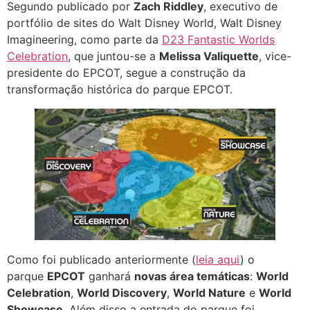
Segundo publicado por
Zach Riddley
, executivo de
portfólio de sites do Walt Disney World, Walt Disney
Imagineering, como parte da
D23 Fantastic Worlds
Celebration
, que juntou-se a
Melissa Valiquette
, vice-
presidente do EPCOT, segue a construção da
transformação histórica do parque EPCOT.
Como foi publicado anteriormente (
leia aqui
) o
parque
EPCOT
ganhará
novas área temáticas
:
World
Celebration
,
World Discovery
,
World Nature
e
World
Showcase
. Além disso a entrada do parque foi