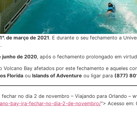
1°. de março de 2021
. E durante o seu fechamento a Univer
.
e junho de 2020
, após o fechamento prolongado em virtu
o Volcano Bay afetados por este fechamento e aqueles co
os Florida
ou
Islands of Adventure
ou ligar para
(877) 80
 fechar no dia 2 de novembro – Viajando para Orlando – 
cano-bay-ira-fechar-no-dia-2-de-novembro/
“> Acesso em: 