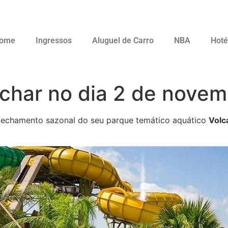
ome
Ingressos
Aluguel de Carro
NBA
Hoté
echar no dia 2 de nove
fechamento sazonal do seu parque temático aquático
Volc