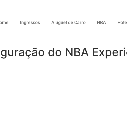
ome
Ingressos
Aluguel de Carro
NBA
Hoté
uguração do NBA Exper