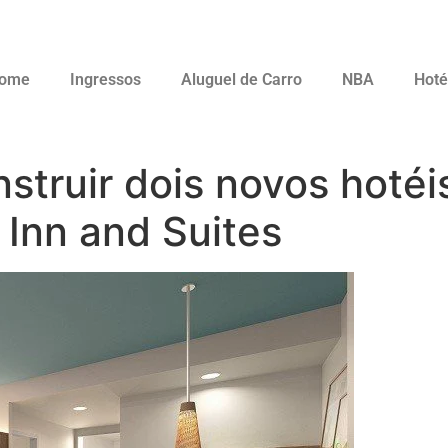
ome
Ingressos
Aluguel de Carro
NBA
Hoté
nstruir dois novos hotéi
 Inn and Suites