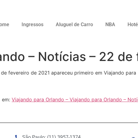
ome
Ingressos
Aluguel de Carro
NBA
Hoté
ando – Notícias – 22 de 
 de fevereiro de 2021 apareceu primeiro em Viajando para
l em:
Viajando para Orlando – Viajando para Orlando – Notí
São Paulo: (11) 3957-1374