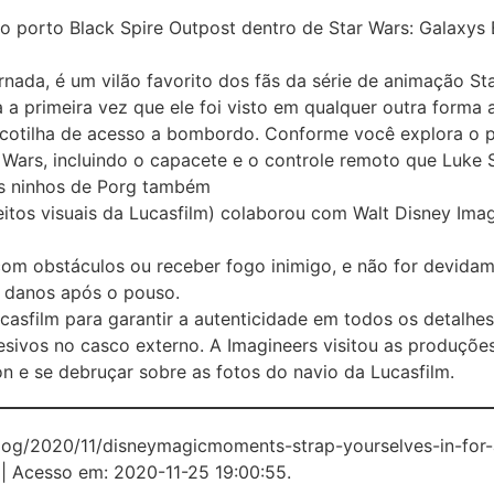
o porto Black Spire Outpost dentro de Star Wars: Galaxy
ada, é um vilão favorito dos fãs da série de animação Sta
 a primeira vez que ele foi visto em qualquer outra form
cotilha de acesso a bombordo. Conforme você explora o po
r Wars, incluindo o capacete e o controle remoto que Luke
ns ninhos de Porg também
feitos visuais da Lucasfilm) colaborou com Walt Disney Ima
 com obstáculos ou receber fogo inimigo, e não for devida
o danos após o pouso.
asfilm para garantir a autenticidade em todos os detalhes
esivos no casco externo. A Imagineers visitou as produçõe
n e se debruçar sobre as fotos do navio da Lucasfilm.
blog/2020/11/disneymagicmoments-strap-yourselves-in-for-
| Acesso em: 2020-11-25 19:00:55.