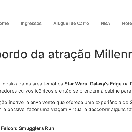
ome
Ingressos
Aluguel de Carro
NBA
Hoté
bordo da atração Millen
 localizada na área temática
Star Wars: Galaxy’s Edge
na
rredores curvos icônicos e então se prendem à cabine para
ção incrível e envolvente que oferece uma experiência de 
n
é possível fazer uma viagem virtual e descobrir alguns f
m Falcon: Smugglers Run
: