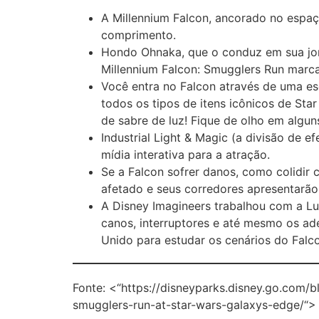
A Millennium Falcon, ancorado no espaç
comprimento.
Hondo Ohnaka, que o conduz em sua jorn
Millennium Falcon: Smugglers Run marca
Você entra no Falcon através de uma es
todos os tipos de itens icônicos de Sta
de sabre de luz! Fique de olho em algu
Industrial Light & Magic (a divisão de e
mídia interativa para a atração.
Se a Falcon sofrer danos, como colidir
afetado e seus corredores apresentarã
A Disney Imagineers trabalhou com a Luc
canos, interruptores e até mesmo os ad
Unido para estudar os cenários do Falco
Fonte: <“https://disneyparks.disney.go.com/
smugglers-run-at-star-wars-galaxys-edge/“> 