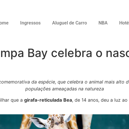
ome
Ingressos
Aluguel de Carro
NBA
Hoté
mpa Bay celebra o nas
comemorativa da espécie, que celebra o animal mais alto 
populações ameaçadas na natureza
ilhar que a
girafa-reticulada
Bea
, de 14 anos, deu a luz a