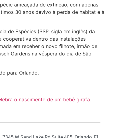
espécie ameaçada de extinção, com apenas
timos 30 anos devivo à perda de habitat e à
ia de Espécies (SSP, sigla em inglês) da
 cooperativa dentro das instalações
mada em receber o novo filhote, irmão de
Busch Gardens na véspera do dia de São
do para Orlando.
lebra o nascimento de um bebê girafa
.
7345 W Sand Lake Rd Suite 405, Orlando, FL