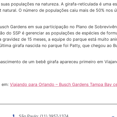
 suas populações na natureza. A girafa-reticulada é uma 
t natural. O número de populações caiu mais de 50% nos úl
Busch Gardens em sua participação no Plano de Sobrevivênc
ão do SSP é gerenciar as populações de espécies de forma
 gravidez de 15 meses, a equipe do parque está muito ani
última girafa nascida no parque foi Patty, que chegou ao 
ascimento de um bebê girafa apareceu primeiro em Viajan
l em:
Viajando para Orlando – Busch Gardens Tampa Bay ce
São Paulo: (11) 3957-1374