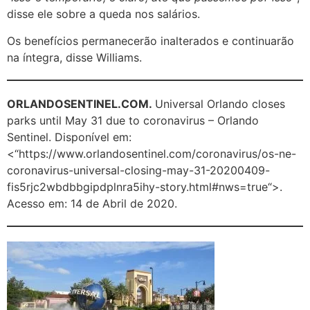
disse ele sobre a queda nos salários.
Os benefícios permanecerão inalterados e continuarão
na íntegra, disse Williams.
ORLANDOSENTINEL.COM.
Universal Orlando closes
parks until May 31 due to coronavirus – Orlando
Sentinel. Disponível em:
<“https://www.orlandosentinel.com/coronavirus/os-ne-
coronavirus-universal-closing-may-31-20200409-
fis5rjc2wbdbbgipdplnra5ihy-story.html#nws=true“>.
Acesso em: 14 de Abril de 2020.