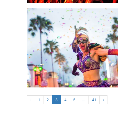
‹
1
2
3
4
5
…
41
›